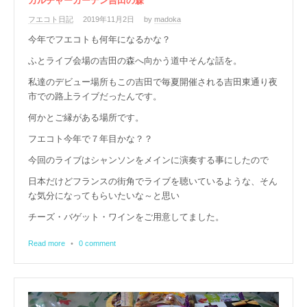
カルチャーガーデン吉田の森
フエコト日記
2019年11月2日
by
madoka
今年でフエコトも何年になるかな？
ふとライブ会場の吉田の森へ向かう道中そんな話を。
私達のデビュー場所もこの吉田で毎夏開催される吉田東通り夜
市での路上ライブだったんです。
何かとご縁がある場所です。
フエコト今年で７年目かな？？
今回のライブはシャンソンをメインに演奏する事にしたので
日本だけどフランスの街角でライブを聴いているような、そん
な気分になってもらいたいな～と思い
チーズ・バゲット・ワインをご用意してました。
Read more
•
0 comment