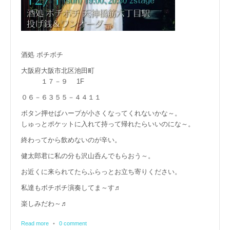
酒処 ボチボチ
大阪府大阪市北区池田町
１７－９ 1F
０６－６３５５－４４１１
ボタン押せばハープが小さくなってくれないかな～。
しゅっとポケットに入れて持って帰れたらいいのにな～。
終わってから飲めないのが辛い。
健太郎君に私の分も沢山呑んでもらおう～。
お近くに来られてたらふらっとお立ち寄りください。
私達もボチボチ演奏してま～す♬
楽しみだわ～♬
Read more
•
0 comment