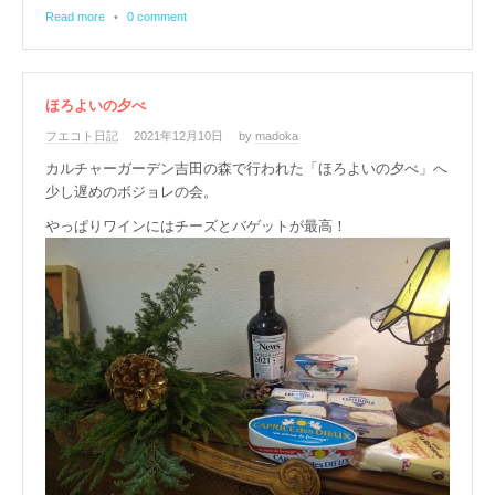
Read more
•
0 comment
ほろよいの夕べ
フエコト日記
2021年12月10日
by
madoka
カルチャーガーデン吉田の森で行われた「ほろよいの夕べ」へ
少し遅めのボジョレの会。
やっぱりワインにはチーズとバゲットが最高！