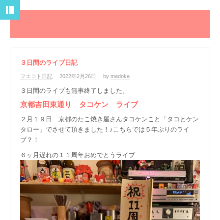
３日間のライブ日記
フエコト日記
2022年2月26日
by
madoka
３日間のライブも無事終了しました。
京都吉田東通り タコケン ライブ
２月１９日 京都のたこ焼き屋さんタコケンこと「タコとケン
タロー」でさせて頂きました！♪こちらでは５年ぶりのライ
ブ？！
６ヶ月遅れの１１周年おめでとうライブ