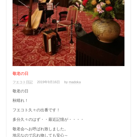
敬老の日
フエコト日記
2019年9月16日
by
madoka
敬老の日
秋晴れ！
フエコト久々の出番です！
多分久々のはず・・最近記憶が・・・・
敬老会へお呼ばれ致しました。
地元なので忘れ物しても安心～