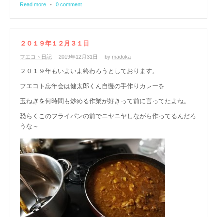
Read more
•
0 comment
２０１９年１２月３１日
フエコト日記
2019年12月31日
by
madoka
２０１９年もいよいよ終わろうとしております。
フエコト忘年会は健太郎くん自慢の手作りカレーを
玉ねぎを何時間も炒める作業が好きって前に言ってたよね。
恐らくこのフライパンの前でニヤニヤしながら作ってるんだろ
うな～