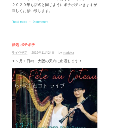
２０２０年も店名と同じようにボチボチいきますが
宜しくお願い致します。
Read more
•
0 comment
酒処 ボチボチ
ライヴ予定
2019年11月24日
by
madoka
１２月１日㈰ 大阪の天六に出没します！