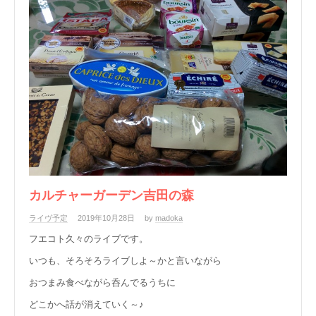
カルチャーガーデン吉田の森
ライヴ予定
2019年10月28日
by
madoka
フエコト久々のライブです。
いつも、そろそろライブしよ～かと言いながら
おつまみ食べながら呑んでるうちに
どこかへ話が消えていく～♪